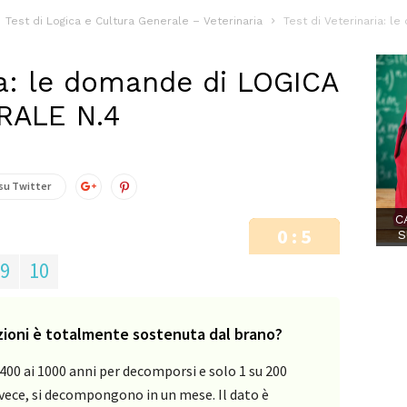
Test di Logica e Cultura Generale – Veterinaria
Test di Veterinaria: 
ia: le domande di LOGICA
RALE N.4
su Twitter
C
0 : 5
S
9
10
zioni è totalmente sostenuta dal brano?
400 ai 1000 anni per decomporsi e solo 1 su 200
 invece, si decompongono in un mese. Il dato è