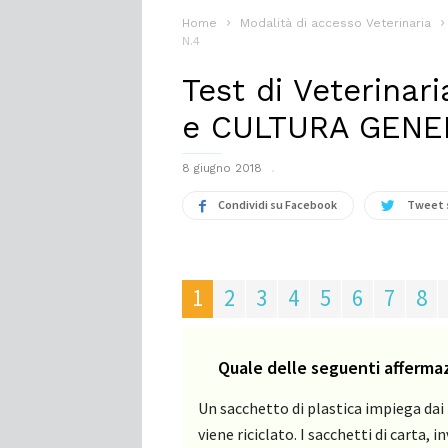
Home
Modalità di accesso Veterinaria
N.4
Test di Veterinar
e CULTURA GENE
8 giugno 2018
Condividi su Facebook
Tweet 
1
2
3
4
5
6
7
8
Quale delle seguenti afferma
Un sacchetto di plastica impiega dai 
viene riciclato. I sacchetti di carta,