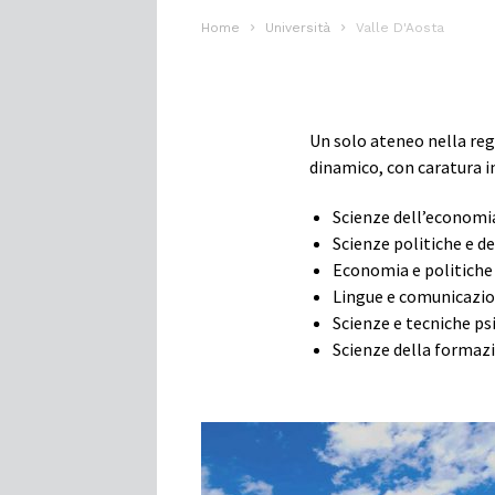
Home
Università
Valle D'Aosta
Un solo ateneo nella reg
dinamico, con caratura in
Scienze dell’economia
Scienze politiche e de
Economia e politiche 
Lingue e comunicazion
Scienze e tecniche ps
Scienze della formaz