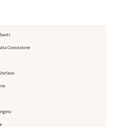
 Santi
lata Concezione
 Stefano
nno
’Angelo
ne