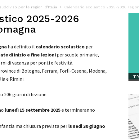
ddiviso per le regioni d’Italia
Calendario scolastico 2025-2026 regio
astico 2025-2026
Romagna
gna
ha definito il
calendario scolastico
per
e di inizio e fine lezioni
per scuole primarie,
orni di vacanza per ponti e festività.
 province di Bologna, Ferrara, Forlì-Cesena, Modena,
TR
ia e Rimini.
 206 giorni di lezione.
nno
lunedì 15 settembre 2025
e termineranno
’infanzia ma chiusura prevista per
lunedì 30 giugno