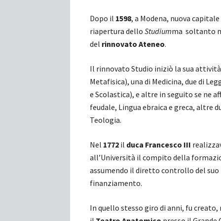
Dopo il
1598
, a Modena, nuova capitale
riapertura dello
Studium
ma soltanto 
del
rinnovato Ateneo
.
Il rinnovato Studio iniziò la sua attivit
Metafisica), una di Medicina, due di Legg
e Scolastica), e altre in seguito se ne 
feudale, Lingua ebraica e greca, altre d
Teologia.
Nel
1772
il
duca Francesco III
realizza
all’Università il compito della formazio
assumendo il diretto controllo del su
finanziamento.
In quello stesso giro di anni, fu creato, 
il
Teatro Anatomico
presso il Grande 