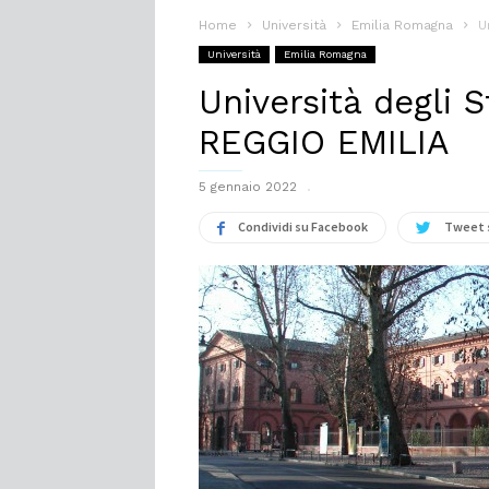
Home
Università
Emilia Romagna
U
Università
Emilia Romagna
Università degli 
REGGIO EMILIA
5 gennaio 2022
Condividi su Facebook
Tweet 