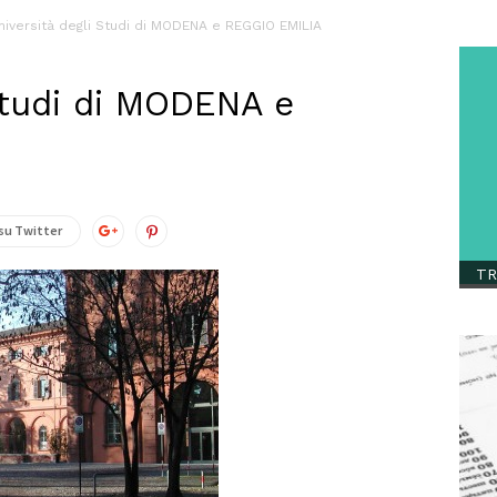
niversità degli Studi di MODENA e REGGIO EMILIA
Studi di MODENA e
su Twitter
TR