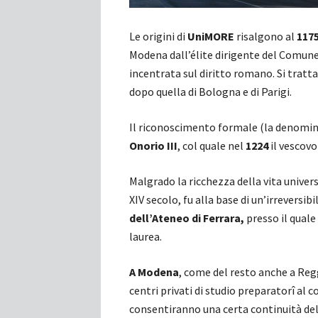
Le origini di
UniMORE
risalgono al
117
Modena dall’élite dirigente del Comune
incentrata sul diritto romano. Si tratt
dopo quella di Bologna e di Parigi.
Il riconoscimento formale (la denomi
Onorio III
, col quale nel
1224
il vescovo
Malgrado la ricchezza della vita univers
XIV secolo, fu alla base di un’irreversib
dell’Ateneo di Ferrara,
presso il quale
laurea.
A Modena
, come del resto anche a Re
centri privati di studio preparatorî al
consentiranno una certa continuità dell