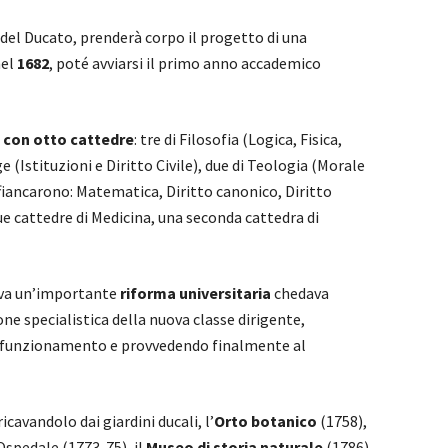
 del Ducato, prenderà corpo il progetto di una
nel
1682
, poté avviarsi il primo anno accademico
à
con otto cattedre
: tre di Filosofia (Logica, Fisica,
e (Istituzioni e Diritto Civile), due di Teologia (Morale
affiancarono: Matematica, Diritto canonico, Diritto
ue cattedre di Medicina, una seconda cattedra di
va un’importante
riforma universitaria
chedava
ne specialistica della nuova classe dirigente,
o funzionamento e provvedendo finalmente al
ricavandolo dai giardini ducali, l’
Orto botanico
(1758),
Ospedale (1773-75), il
Museo di storia naturale
(1786).