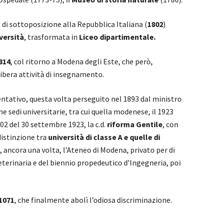
 di sottoposizione alla Repubblica Italiana (
1802
)
versità
, trasformata in
Liceo dipartimentale.
814
, col ritorno a Modena degli Este, che però,
ibera attività di insegnamento.
entativo, questa volta perseguito nel 1893 dal ministro
e sedi universitarie, tra cui quella modenese, il 1923
02 del 30 settembre 1923, la c.d.
riforma Gentile
, con
 distinzione tra
università di classe A e quelle di
, ancora una volta, l’Ateneo di Modena, privato per di
veterinaria e del biennio propedeutico d’Ingegneria, poi
1071
, che finalmente abolì l’odiosa discriminazione.