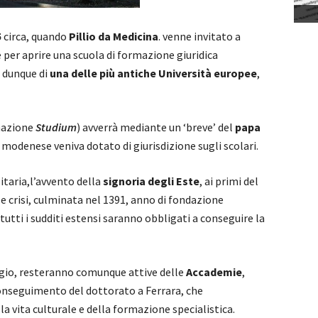
5
circa, quando
Pillio da Medicina
. venne invitato a
 per aprire una scuola di formazione giuridica
a dunque di
una delle più antiche Università europee
,
nazione
Studium
) avverrà mediante un ‘breve’ del
papa
 modenese veniva dotato di giurisdizione sugli scolari.
itaria,l’avvento della
signoria degli Este
, ai primi del
ile crisi, culminata nel 1391, anno di fondazione
 tutti i sudditi estensi saranno obbligati a conseguire la
ggio, resteranno comunque attive delle
Accademie
,
 conseguimento del dottorato a Ferrara, che
a vita culturale e della formazione specialistica.