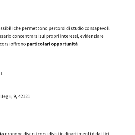
essibili che permettono percorsi di studio consapevoli.
sario concentrarsi sui propri interessi, evidenziare
 corsi offrono
particolari opportunità
.
21
llegri, 9, 42121
ia
propone diversi corsi divisi in dipartimenti didattici,