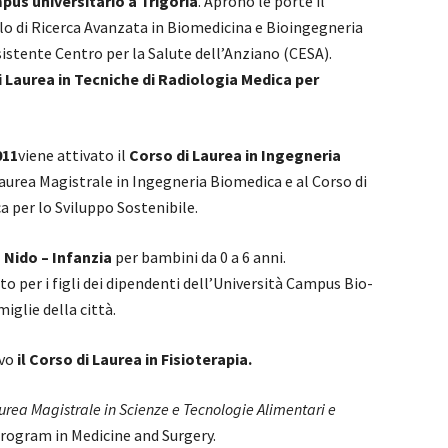
pus universitario a Trigoria
. Aprono le porte il
olo di Ricerca Avanzata in Biomedicina e Bioingegneria
istente Centro per la Salute dell’Anziano (CESA).
 Laurea in Tecniche di Radiologia Medica per
011
viene attivato il
Corso di Laurea in Ingegneria
Laurea Magistrale in Ingegneria Biomedica e al Corso di
a per lo Sviluppo Sostenibile.
 Nido – Infanzia
per bambini da 0 a 6 anni.
to per i figli dei dipendenti dell’Università Campus Bio-
iglie della città.
ivo
il Corso di Laurea in Fisioterapia.
urea Magistrale in Scienze e Tecnologie Alimentari e
Program in Medicine and Surgery.