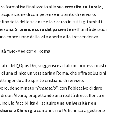
nza formativa finalizzata alla sua
crescita culturale
,
’acquisizione di competenze in spirito di servizio.
linarietà delle scienze e la ricerca in tutti gli ambiti
ersona. Si
prende cura del paziente
nell’unità dei suoi
 una concezione della vita aperta alla trascendenza.
sità “Bio-Medico” di Roma
lato dell
‘
Opus Dei, suggerisce ad alcuni professionisti
di una clinica universitaria a Roma, che offra soluzioni
attingendo allo spirito cristiano di servizio.
lavoro, denominato
“Pensatoio”
, con l’obiettivo di dare
di don Álvaro, progettando una realtà di eccellenza e
ndi, la fattibilità di istituire
una Università non
dicina e Chirurgia
con annesso Policlinico a gestione