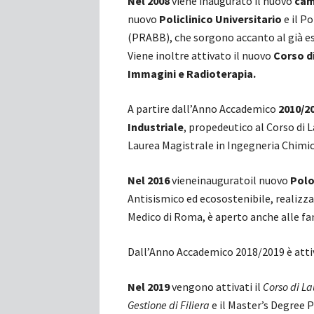
Nel 2008
viene inaugurato il nuovo
cam
nuovo
Policlinico Universitario
e il P
(PRABB), che sorgono accanto al già es
Viene inoltre attivato il nuovo
Corso di
Immagini e Radioterapia.
A partire dall’Anno Accademico
2010/2
Industriale
, propedeutico al Corso di 
Laurea Magistrale in Ingegneria Chimic
Nel 2016
vieneinauguratoil nuovo
Polo
Antisismico ed ecosostenibile, realizza
Medico di Roma, è aperto anche alle fam
Dall’Anno Accademico 2018/2019 è att
Nel 2019
vengono attivati il
Corso di La
Gestione di Filiera
e il Master’s Degree 