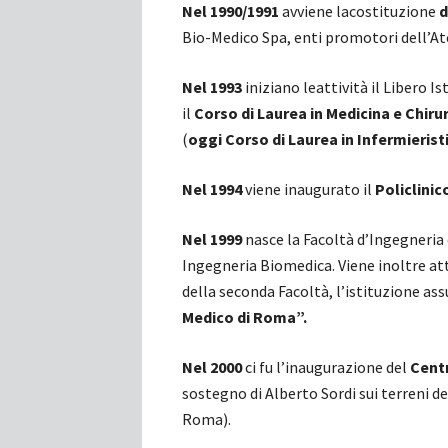
Nel 1990/1991
avviene lacostituzione
d
Bio-Medico Spa, enti promotori dell’At
Nel 1993
iniziano leattività il Libero 
il
Corso di Laurea in Medicina e Chiru
(
oggi
Corso
di Laurea in Infermierist
Nel 1994
viene inaugurato il
Policlinic
Nel 1999
nasce la Facoltà d’Ingegneria c
Ingegneria Biomedica. Viene inoltre atti
della seconda Facoltà, l’istituzione as
Medico di Roma”.
Nel 2000
ci fu l’inaugurazione del
Centr
sostegno di Alberto Sordi sui terreni de
Roma).