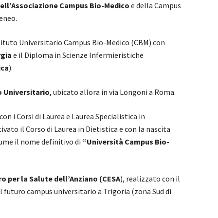
ell’Associazione Campus Bio-Medico
e della Campus
eneo.
Istituto Universitario Campus Bio-Medico (CBM) con
rgia
e il Diploma in Scienze Infermieristiche
ica
)
.
o Universitario
, ubicato allora in via Longoni a Roma.
on i Corsi di Laurea e Laurea Specialistica in
vato il Corso di Laurea in Dietistica e con la nascita
sume il nome definitivo di
“Università Campus Bio-
o per la Salute dell’Anziano (CESA
), realizzato con il
l futuro campus universitario a Trigoria (zona Sud di