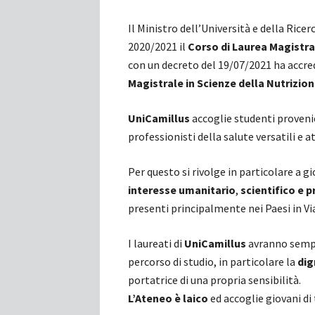
Il Ministro dell’Università e della Rice
2020/2021 il
Corso di Laurea Magistral
con un decreto del 19/07/2021 ha accred
Magistrale in Scienze della Nutrizi
UniCamillus
accoglie studenti proveni
professionisti della salute versatili e 
Per questo si rivolge in particolare a 
interesse umanitario
,
scientifico e 
presenti principalmente nei Paesi in Via
I laureati di
UniCamillus
avranno sempre
percorso di studio, in particolare la
dig
portatrice di una propria sensibilità.
L’Ateneo è laico
ed accoglie giovani di 