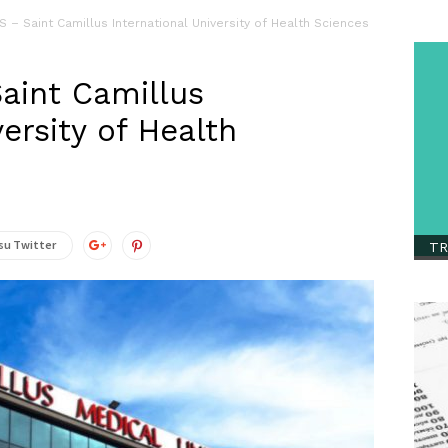
 – Saint Camillus International University of Health Sciences
aint Camillus
versity of Health
su Twitter
TR