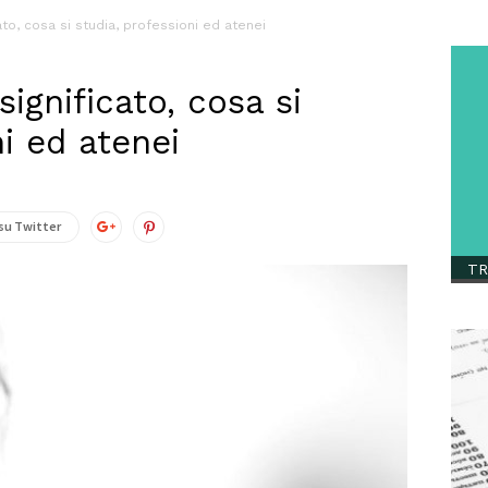
ato, cosa si studia, professioni ed atenei
ignificato, cosa si
ni ed atenei
su Twitter
TR