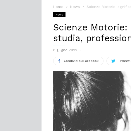
Home
News
Scienze Motorie: signific
News
Scienze Motorie: s
studia, professio
8 giugno 2022
Condividi su Facebook
Tweet 