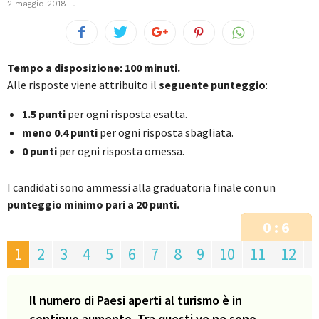
2 maggio 2018
Tempo a disposizione: 100 minuti.
Alle risposte viene attribuito il
seguente punteggio
:
1.5 punti
per ogni risposta esatta.
meno 0.4 punti
per ogni risposta sbagliata.
0 punti
per ogni risposta omessa.
I candidati sono ammessi alla graduatoria finale con un
punteggio minimo pari a 20 punti.
0 : 6
1
2
3
4
5
6
7
8
9
10
11
12
1
Il numero di Paesi aperti al turismo è in
continuo aumento. Tra questi ve ne sono