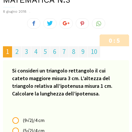
8 giugno 2018
0 : 6
1
2
3
4
5
6
7
8
9
10
Si consideri un triangolo rettangolo il cui
cateto maggiore misura 3 cm. L’altezza del
triangolo relativa all’ipotenusa misura 1 cm.
Calcolare la lunghezza dell’ipotenusa.
(9√2)/4 cm
(5√2)/4 cm