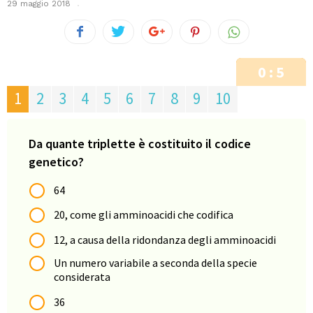
29 maggio 2018
0 : 5
1
2
3
4
5
6
7
8
9
10
Da quante triplette è costituito il codice
genetico?
64
20, come gli amminoacidi che codifica
12, a causa della ridondanza degli amminoacidi
Un numero variabile a seconda della specie
considerata
36