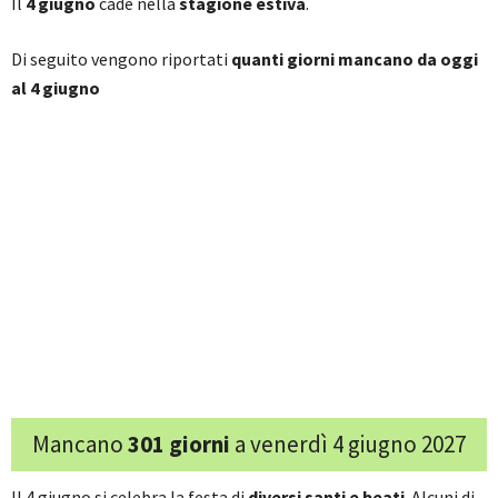
Il
4 giugno
cade nella
stagione estiva
.
Di seguito vengono riportati
quanti giorni mancano da oggi
al 4 giugno
Mancano
301 giorni
a venerdì 4 giugno 2027
Il 4 giugno si celebra la festa di
diversi santi e beati
. Alcuni di