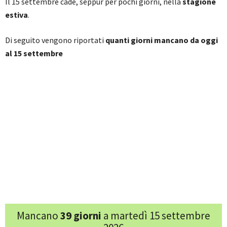
Il 15 settembre cade, seppur per pochi giorni, nella
stagione
estiva
.
Di seguito vengono riportati
quanti giorni mancano da oggi
al
1
5 settembre
Mancano
39 giorni
a martedì 15 settembre