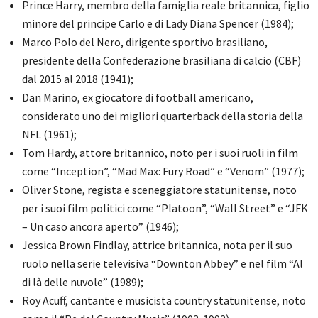
Prince Harry, membro della famiglia reale britannica, figlio
minore del principe Carlo e di Lady Diana Spencer (1984);
Marco Polo del Nero, dirigente sportivo brasiliano,
presidente della Confederazione brasiliana di calcio (CBF)
dal 2015 al 2018 (1941);
Dan Marino, ex giocatore di football americano,
considerato uno dei migliori quarterback della storia della
NFL (1961);
Tom Hardy, attore britannico, noto per i suoi ruoli in film
come “Inception”, “Mad Max: Fury Road” e “Venom” (1977);
Oliver Stone, regista e sceneggiatore statunitense, noto
per i suoi film politici come “Platoon”, “Wall Street” e “JFK
– Un caso ancora aperto” (1946);
Jessica Brown Findlay, attrice britannica, nota per il suo
ruolo nella serie televisiva “Downton Abbey” e nel film “Al
di là delle nuvole” (1989);
Roy Acuff, cantante e musicista country statunitense, noto