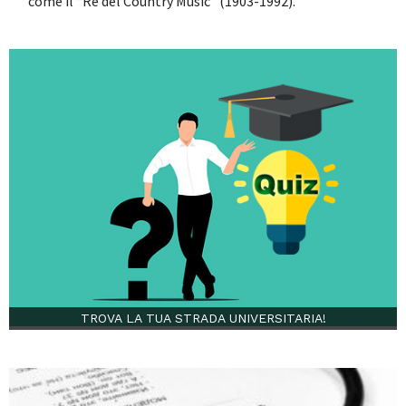
come il “Re del Country Music” (1903-1992).
TROVA LA TUA STRADA UNIVERSITARIA!