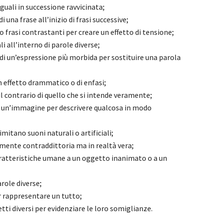
uguali in successione ravvicinata;
i una frase all’inizio di frasi successive;
 o frasi contrastanti per creare un effetto di tensione;
i all’interno di parole diverse;
di un’espressione più morbida per sostituire una parola
n effetto drammatico o di enfasi;
 il contrario di quello che si intende veramente;
di un’immagine per descrivere qualcosa in modo
mitano suoni naturali o artificiali;
ente contraddittoria ma in realtà vera;
aratteristiche umane a un oggetto inanimato o a un
arole diverse;
r rappresentare un tutto;
tti diversi per evidenziare le loro somiglianze.