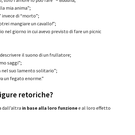
o, solo l’amore lo può fare” – Buddha;
lla mia anima”;
 invece di “morto”;
otrei mangiare un cavallo!”;
o nel giorno in cui avevo previsto di fare un picnic
escrivere il suono di un frullatore;
mo saggi”;
 nel suo lamento solitario”;
eva un fegato enorme.”
igure retoriche?
a dall’altra
in base alla loro funzione
e al loro effetto