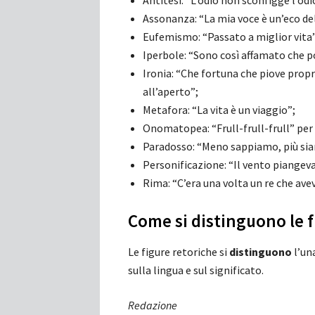
Antitesi: “L’odio non sconfigge l’odi
Assonanza: “La mia voce è un’eco de
Eufemismo: “Passato a miglior vita”
Iperbole: “Sono così affamato che p
Ironia: “Che fortuna che piove propri
all’aperto”;
Metafora: “La vita è un viaggio”;
Onomatopea: “Frull-frull-frull” per d
Paradosso: “Meno sappiamo, più sia
Personificazione: “Il vento piangeva
Rima: “C’era una volta un re che av
Come si distinguono le f
Le figure retoriche si
distinguono
l’un
sulla lingua e sul significato.
Redazione