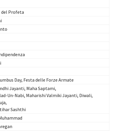
del Profeta
i
ento
Indipendenza
i
umbus Day, Festa delle Forze Armate
dhi Jayanti, Maha Saptami,
lad-Un-Nabi, Maharishi Valmiki Jayanti, Diwali,
uja,
tihar Sashthi
i Muhammad
hregan