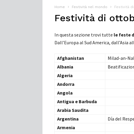
Home
Festività nel mondo
Festività d
Festività di otto
In questa sezione trovi tutte
le feste 
Dall’Europa al Sud America, dall’Asia al
Afghanistan
Milad-an-Na
Albania
Beatificazio
Algeria
Andorra
Angola
Antigua e Barbuda
Arabia Saudita
Argentina
Día del Respe
Armenia