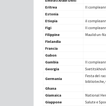
Emirati Arabi Uniti
Eritrea
Il compleann
Estonia
Etiopia
il compleann
Figi
Il compleanno
Filippine
Maulid un-N
Finlandia
Francia
Gabon
Gambia
Il compleann
Georgia
Svetitskhov
Festa del rac
Germania
biblioteche,
Ghana
Giamaica
National He
Giappone
Salute e Spo