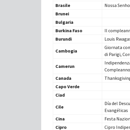
Brasile
Nossa Senho
Brunei
Bulgaria
Burkina Faso
Il compleann
Burundi
Louis Rwagas
Giornata com
Cambogia
di Parigi, C
Indipendenza
Camerun
Compleanno 
Canada
Thanksgivin
Capo Verde
Ciad
Día del Desc
Cile
Evangélicas
Cina
Festa Nazion
Cipro
Cipro Indipe