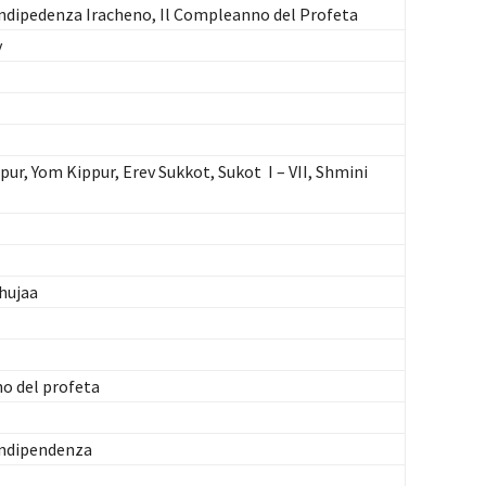
Indipedenza Iracheno, Il Compleanno del Profeta
y
pur, Yom Kippur, Erev Sukkot, Sukot I – VII, Shmini
hujaa
o del profeta
Indipendenza