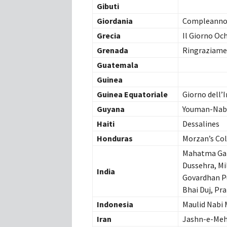
Gibuti
Giordania
Compleanno 
Grecia
Il Giorno Och
Grenada
Ringraziam
Guatemala
Guinea
Guinea Equatoriale
Giorno dell’
Guyana
Youman-Nab
Haiti
Dessalines
Honduras
Morzan’s Col
Mahatma Gan
Dussehra, Mi
India
Govardhan P
Bhai Duj, Pra
Indonesia
Maulid Nab
Iran
Jashn-e-Me