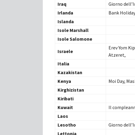
Iraq
Giorno dell’
Irlanda
Bank Holida
Islanda
Isole Marshall
Isole Salomone
Erev Yom Kip
Israele
Atzeret,
Italia
Kazakistan
Kenya
Moi Day, Mas
Kirghizistan
Kiribati
Kuwait
Il compleann
Laos
Lesotho
Giorno dell’
Lettonia