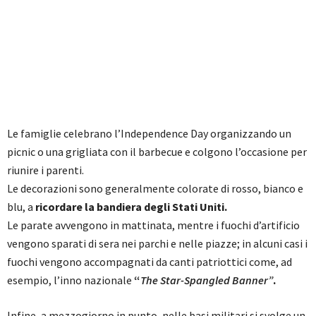
Le famiglie celebrano l’Independence Day organizzando un
picnic o una grigliata con il barbecue e colgono l’occasione per
riunire i parenti.
Le decorazioni sono generalmente colorate di rosso, bianco e
blu, a
ricordare la bandiera degli Stati Uniti.
Le parate avvengono in mattinata, mentre i fuochi d’artificio
vengono sparati di sera nei parchi e nelle piazze; in alcuni casi i
fuochi vengono accompagnati da canti patriottici come, ad
esempio, l’inno nazionale
“
The Star-Spangled Banner”
.
Infine, a mezzogiorno in punto, nelle basi militari si svolge un