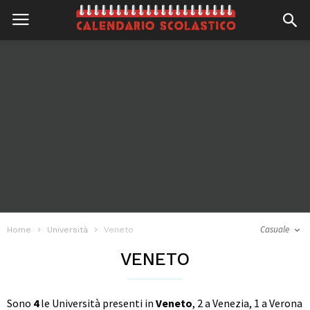
Casuale
Home
Università
Veneto
VENETO
Sono
4
le Università presenti in
Veneto
, 2 a Venezia, 1 a Verona